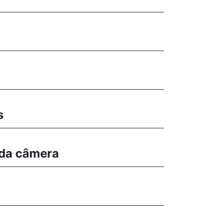
s
 da câmera