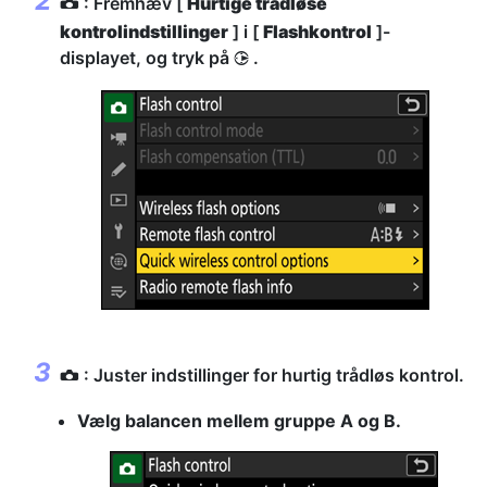
: Fremhæv [
Hurtige trådløse
C
kontrolindstillinger
] i [
Flashkontrol
]-
displayet, og tryk på
.
2
: Juster indstillinger for hurtig trådløs kontrol.
C
Vælg balancen mellem gruppe A og B.