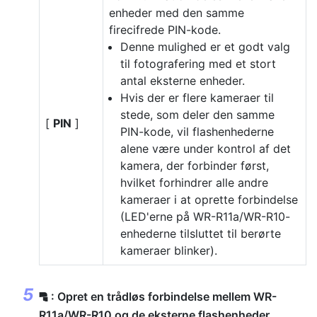
enheder med den samme
firecifrede PIN-kode.
Denne mulighed er et godt valg
til fotografering med et stort
antal eksterne enheder.
Hvis der er flere kameraer til
stede, som deler den samme
[
PIN
]
PIN-kode, vil flashenhederne
alene være under kontrol af det
kamera, der forbinder først,
hvilket forhindrer alle andre
kameraer i at oprette forbindelse
(LED'erne på WR-R11a/WR-R10-
enhederne tilsluttet til berørte
kameraer blinker).
: Opret en trådløs forbindelse mellem WR-
f
R11a/WR-R10 og de eksterne flashenheder.