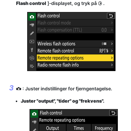
Flash control
]-displayet, og tryk på
.
2
: Juster indstillinger for fjerngentagelse.
C
Juster "output", "tider" og "frekvens".