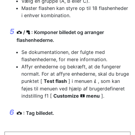
Vælg en gruppe (A, B eller C).
Master flashen kan styre op til 18 flashenheder
i enhver kombination.
/
: Komponer billedet og arranger
f
C
flashenhederne.
Se dokumentationen, der fulgte med
flashenhederne, for mere information.
Affyr enhederne og bekræft, at de fungerer
normalt. For at affyre enhederne, skal du bruge
punktet [
Test flash
] i menuen
, som kan
i
føjes til menuen ved hjælp af brugerdefineret
indstilling f1 [
Customize
menu
].
i
: Tag billedet.
C