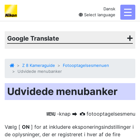
Dansk
toggl
Select language
Google Translate
Z 8 Kameraguide
Fotooptagelsesmenuen
Udvidede menubanker
Udvidede menubanker
-knap
fotooptagelsesmenu
G
U
C
Vælg [
ON
] for at inkludere eksponeringsindstillinger i
de oplysninger, der er registreret i hver af de fire