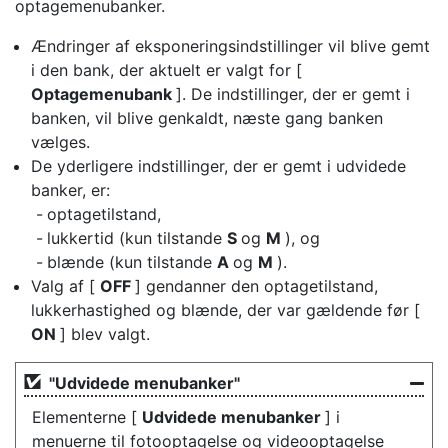
optagemenubanker.
Ændringer af eksponeringsindstillinger vil blive gemt
i den bank, der aktuelt er valgt for [
Optagemenubank
]. De indstillinger, der er gemt i
banken, vil blive genkaldt, næste gang banken
vælges.
De yderligere indstillinger, der er gemt i udvidede
banker, er:
optagetilstand,
lukkertid (kun tilstande
S
og
M
), og
blænde (kun tilstande
A
og
M
).
Valg af [
OFF
] gendanner den optagetilstand,
lukkerhastighed og blænde, der var gældende før [
ON
] blev valgt.
"Udvidede menubanker"
Elementerne [
Udvidede menubanker
] i
menuerne til fotooptagelse og videooptagelse