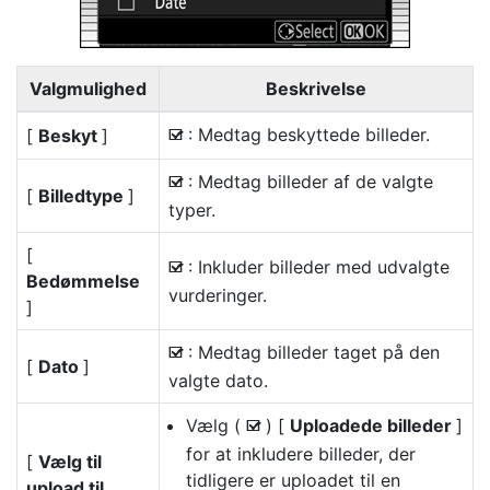
Valgmulighed
Beskrivelse
: Medtag beskyttede billeder.
[
Beskyt
]
M
: Medtag billeder af de valgte
M
[
Billedtype
]
typer.
[
: Inkluder billeder med udvalgte
M
Bedømmelse
vurderinger.
]
: Medtag billeder taget på den
M
[
Dato
]
valgte dato.
Vælg (
) [
Uploadede billeder
]
M
for at inkludere billeder, der
[
Vælg til
tidligere er uploadet til en
upload til