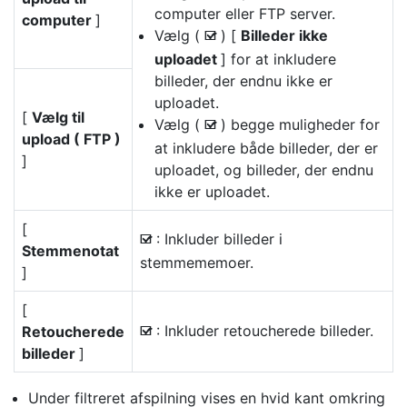
computer eller FTP server.
computer
]
Vælg (
) [
Billeder ikke
M
uploadet
] for at inkludere
billeder, der endnu ikke er
uploadet.
[
Vælg til
Vælg (
) begge muligheder for
M
upload ( FTP )
at inkludere både billeder, der er
]
uploadet, og billeder, der endnu
ikke er uploadet.
[
: Inkluder billeder i
M
Stemmenotat
stemmememoer.
]
[
: Inkluder retoucherede billeder.
Retoucherede
M
billeder
]
Under filtreret afspilning vises en hvid kant omkring