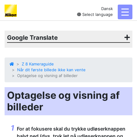
Dansk
toggl
Select language
Google Translate
Z 8 Kameraguide
Når dit første billede ikke kan vente
Optagelse og visning af billeder
Optagelse og visning af
billeder
For at fokusere skal du trykke udløserknappen
halvt ned (dvs. tryk let på udløserknappen og