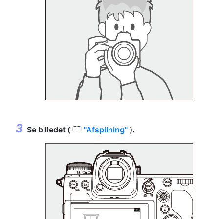
0
Se billedet (
Afspilning
).