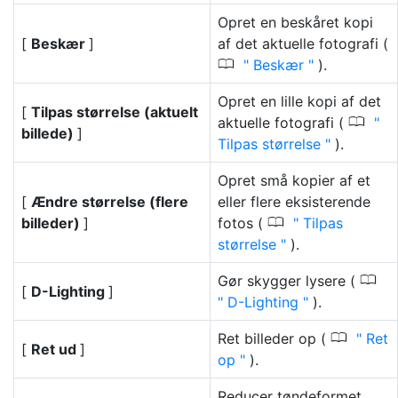
Opret en beskåret kopi
[
Beskær
]
af det aktuelle fotografi (
0
Beskær
).
Opret en lille kopi af det
[
Tilpas størrelse (aktuelt
0
aktuelle fotografi (
billede)
]
Tilpas størrelse
).
Opret små kopier af et
[
Ændre størrelse (flere
eller flere eksisterende
0
billeder)
]
fotos (
Tilpas
størrelse
).
0
Gør skygger lysere (
[
D-Lighting
]
D-Lighting
).
0
Ret billeder op (
Ret
[
Ret ud
]
op
).
Reducer tøndeformet