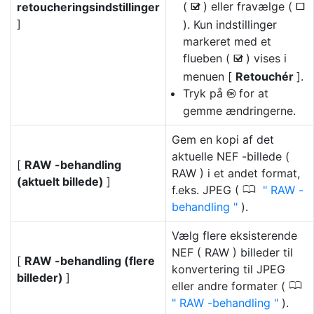
(
) eller fravælge (
retoucheringsindstillinger
M
U
]
). Kun indstillinger
markeret med et
flueben (
) vises i
M
menuen [
Retouchér
].
Tryk på
for at
J
gemme ændringerne.
Gem en kopi af det
aktuelle NEF -billede (
[
RAW -behandling
RAW ) i et andet format,
(aktuelt billede)
]
0
f.eks. JPEG (
RAW -
behandling
).
Vælg flere eksisterende
NEF ( RAW ) billeder til
[
RAW -behandling (flere
konvertering til JPEG
billeder)
]
0
eller andre formater (
RAW -behandling
).