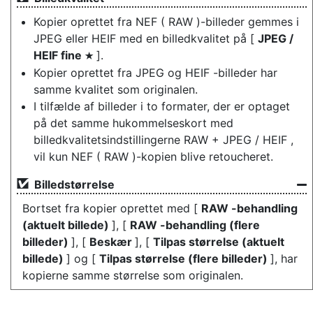
Kopier oprettet fra NEF ( RAW )-billeder gemmes i
JPEG eller HEIF med en billedkvalitet på [
JPEG /
HEIF fine
].
m
Kopier oprettet fra JPEG og HEIF -billeder har
samme kvalitet som originalen.
I tilfælde af billeder i to formater, der er optaget
på det samme hukommelseskort med
billedkvalitetsindstillingerne RAW + JPEG / HEIF ,
vil kun NEF ( RAW )-kopien blive retoucheret.
Billedstørrelse
Bortset fra kopier oprettet med [
RAW -behandling
(aktuelt billede)
], [
RAW -behandling (flere
billeder)
], [
Beskær
], [
Tilpas størrelse (aktuelt
billede)
] og [
Tilpas størrelse (flere billeder)
], har
kopierne samme størrelse som originalen.