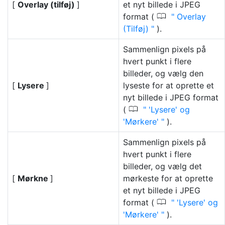
[
Overlay (tilføj)
]
et nyt billede i JPEG
0
format (
Overlay
(Tilføj)
).
Sammenlign pixels på
hvert punkt i flere
billeder, og vælg den
[
Lysere
]
lyseste for at oprette et
nyt billede i JPEG format
0
(
'Lysere' og
'Mørkere'
).
Sammenlign pixels på
hvert punkt i flere
billeder, og vælg det
[
Mørkne
]
mørkeste for at oprette
et nyt billede i JPEG
0
format (
'Lysere' og
'Mørkere'
).