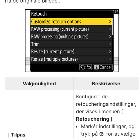
fra de originale billeder.
Valgmulighed
Beskrivelse
Konfigurer de
retoucheringsindstillinger,
der vises i menuen [
Retouchering
].
Markér indstillinger, og
tryk på
for at vælge
[
Tilpas
2