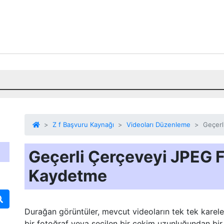
Z f Başvuru Kaynağı
Videoları Düzenleme
Geçerl
Geçerli Çerçeveyi JPEG F
Kaydetme
Durağan görüntüler, mevcut videoların tek tek kareler
bir fotoğraf veya seçilen bir çekim uzunluğundan bir d