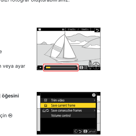
e
n veya ayar
 öğesini
için
J