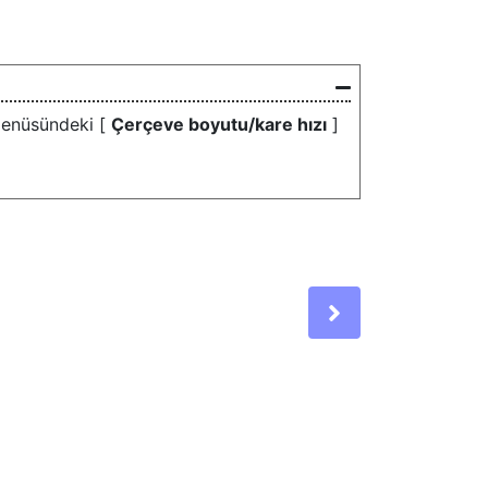
 menüsündeki [
Çerçeve boyutu/kare hızı
]
Next