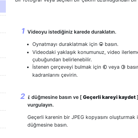
Videoyu istediğiniz karede duraklatın.
Oynatmayı duraklatmak için
basın.
3
Videodaki yaklaşık konumunuz, video ilerlem
çubuğundan belirlenebilir.
İstenen çerçeveyi bulmak için
veya
bası
4
2
kadranlarını çevirin.
düğmesine basın ve [
Geçerli kareyi kaydet
]
i
vurgulayın.
Geçerli karenin bir JPEG kopyasını oluşturmak 
düğmesine basın.