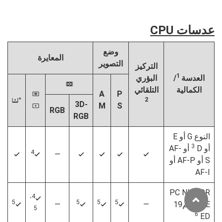
عدسات CPU
وضع
المعايرة
التصوير
التركيز
1
العدسة
/
البؤري
L
الكمالية
التلقائي
A
P
M
2
t
3D-
M
S
N
RGB
RGB
النوع G أو E
3
أو D‏
أو AF-
4
—
4
4
4
4
4
4
S أو AF-P أو
AF-I
‪PC NIKKOR
4،
4
5
5
5
5
19مم f/4E
—
—
4
4
4
4
5
6
ED‬‏