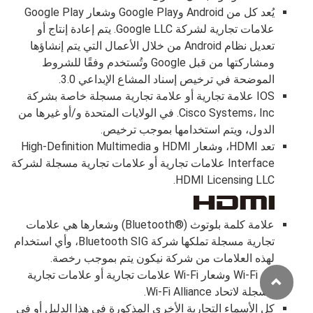
يُعد كل من Android وGoogle Play وشعار Google Play
علامات تجارية لشركة Google LLC. يتم إعادة إنتاج أو
تعديل نظام Android من خلال الأعمال التي يتم إنشاؤها
ومشاركتها من قبل Google وتُستخدم وفقًا للشروط
الموضحة في ترخيص إسناد المشاع الإبداعي 3.0.
IOS علامة تجارية أو علامة تجارية مسجلة خاصة بشركة
Cisco Systems، Inc. في الولايات المتحدة و/أو غيرها من
الدول، ويتم استخدامها بموجب ترخيص.
تعد HDMI، وشعار HDMI و High-Definition Multimedia
Interface علامات تجارية أو علامات تجارية مسجلة لشركة
HDMI Licensing LLC.
علامة كلمة بلوتوث (Bluetooth®‎) وشعارها هي علامات
تجارية مسجلة تملكها شركة Bluetooth SIG، وأي استخدام
لهذه العلامات من شركة نيكون يتم بموجب رخصة.
تعد Wi-Fi وشعار Wi-Fi علامات تجارية أو علامات تجارية
مسجلة لاتحاد Wi-Fi Alliance.
كل الأسماء التجارية الأخرى المذكورة في هذا الدليل أو في