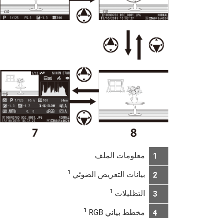
معلومات الملف
1
1
بيانات التعريض الضوئي
2
1
التظليلات
3
1
مخطط بياني RGB‏
4