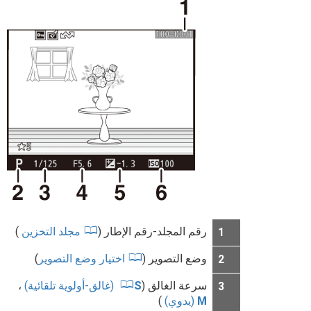
رقم المجلد-رقم الإطار (
مجلد التخزين
)
1
وضع التصوير (
اختيار وضع التصوير
)
2
سرعة الغالق (
S
(غالق-أولوية تلقائية)
،
3
M
(يدوي)
)