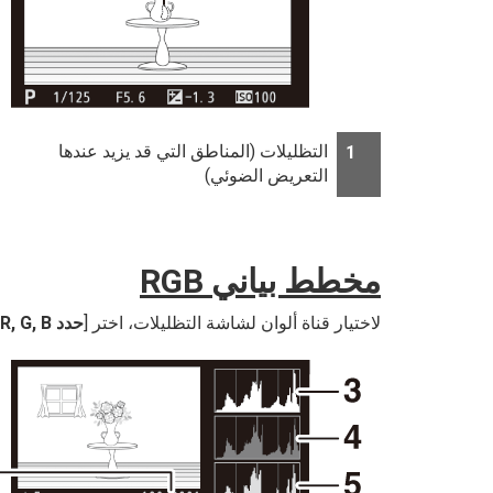
التظليلات (المناطق التي قد يزيد عندها
1
التعريض الضوئي)
مخطط بياني RGB
لاختيار قناة ألوان لشاشة التظليلات، اختر [
حدد R, G, B