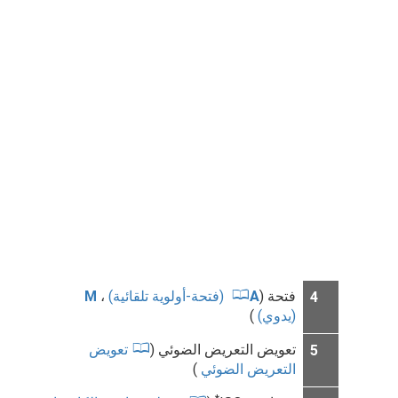
فتحة (
A
(فتحة-أولوية تلقائية)
،
M
4
(يدوي)
)
تعويض التعريض الضوئي (
تعويض
5
التعريض الضوئي
)