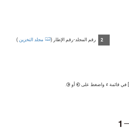
رقم المجلد-رقم الإطار (
مجلد التخزين
)
2
] في قائمة
واضغط على
أو
.
2
4
i