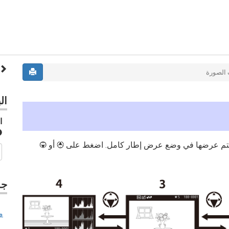
 الصورة
ال
ا
ي يتم عرضها في وضع عرض إطار كامل. اضغط على
أو
3
1
جد
م