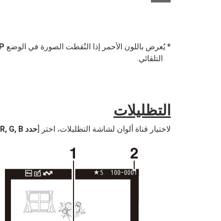
يُعرض باللون الأحمر إذا التُقطت الصورة في الوضع
P
التلقائي.
التظليلات
لاختيار قناة ألوان لشاشة التظليلات، اختر [
حدد R, G, B