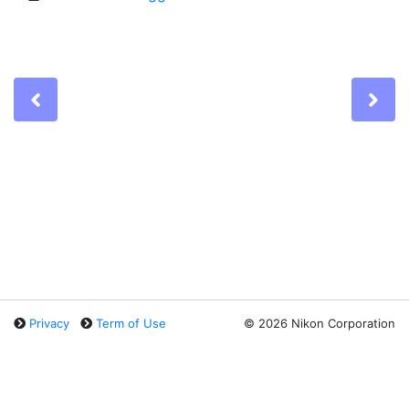
Previous
Ne
Privacy
Term of Use
©
2026 Nikon Corporation