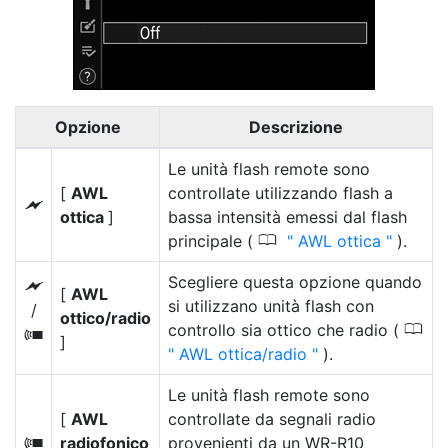
Opzione
Descrizione
Le unità flash remote sono
[
AWL
controllate utilizzando flash a
Y
ottica
]
bassa intensità emessi dal flash
0
principale (
AWL ottica
).
Scegliere questa opzione quando
Y
[
AWL
si utilizzano unità flash con
/
ottico/radio
0
controllo sia ottico che radio (
Z
]
AWL ottica/radio
).
Le unità flash remote sono
[
AWL
controllate da segnali radio
radiofonico
provenienti da un WR-R10
Z