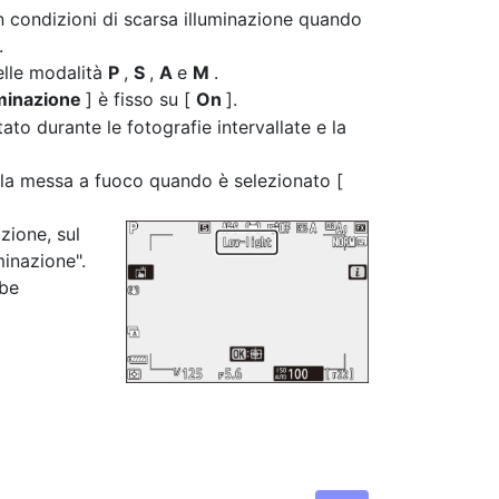
n condizioni di scarsa illuminazione quando
.
elle modalità
P
,
S
,
A
e
M
.
uminazione
] è fisso su [
On
].
tato durante le fotografie intervallate e la
la messa a fuoco quando è selezionato [
zione, sul
minazione".
bbe