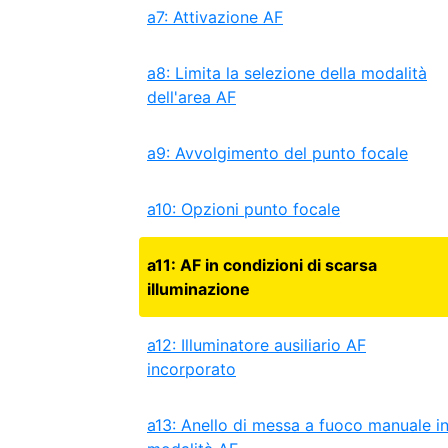
a7: Attivazione AF
a8: Limita la selezione della modalità
dell'area AF
a9: Avvolgimento del punto focale
a10: Opzioni punto focale
a11: AF in condizioni di scarsa
illuminazione
a12: Illuminatore ausiliario AF
incorporato
a13: Anello di messa a fuoco manuale i