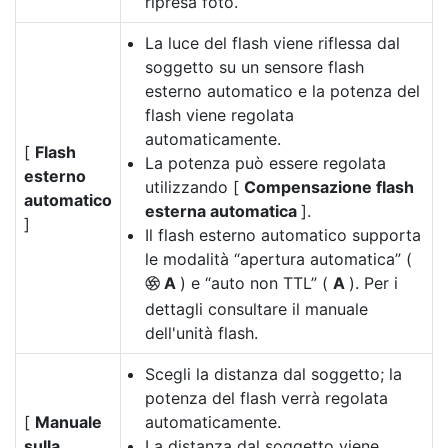
ripresa foto.
La luce del flash viene riflessa dal
soggetto su un sensore flash
esterno automatico e la potenza del
flash viene regolata
automaticamente.
[
Flash
La potenza può essere regolata
esterno
utilizzando [
Compensazione flash
automatico
esterna automatica
].
]
Il flash esterno automatico supporta
le modalità “apertura automatica” (
A
) e “auto non TTL” (
A
). Per i
q
dettagli consultare il manuale
dell'unità flash.
Scegli la distanza dal soggetto; la
potenza del flash verrà regolata
[
Manuale
automaticamente.
sulla
La distanza dal soggetto viene