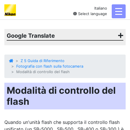
Italiano
toggl
Select language
Google Translate
Z 5 Guida di Riferimento
Fotografia con flash sulla fotocamera
Modalità di controllo del flash
Modalità di controllo del
flash
Quando un'unità flash che supporta il controllo flash
unificato (un SB-5000 , SB-500 , SB-400 o SB-300 ) è