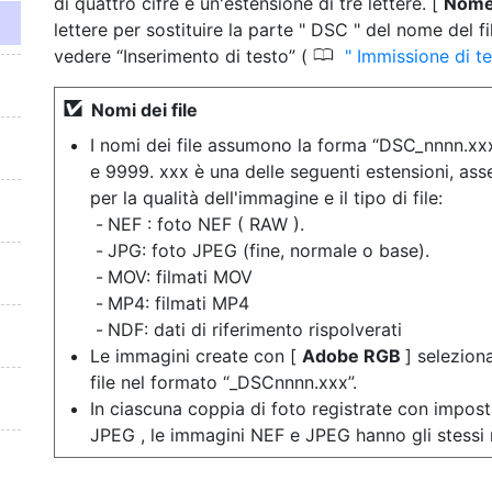
di quattro cifre e un'estensione di tre lettere. [
Nome 
lettere per sostituire la parte " DSC " del nome del fi
0
vedere “Inserimento di testo” (
Immissione di t
Nomi dei file
I nomi dei file assumono la forma “DSC_nnnn.xx
e 9999. xxx è una delle seguenti estensioni, ass
per la qualità dell'immagine e il tipo di file:
NEF : foto NEF ( RAW ).
JPG: foto JPEG (fine, normale o base).
MOV: filmati MOV
MP4: filmati MP4
NDF: dati di riferimento rispolverati
Le immagini create con [
Adobe RGB
] selezion
file nel formato “_DSCnnnn.xxx”.
In ciascuna coppia di foto registrate con impos
JPEG , le immagini NEF e JPEG hanno gli stessi n