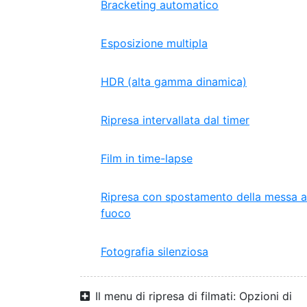
Bracketing automatico
Esposizione multipla
HDR (alta gamma dinamica)
Ripresa intervallata dal timer
Film in time-lapse
Ripresa con spostamento della messa a
fuoco
Fotografia silenziosa
Il menu di ripresa di filmati: Opzioni di