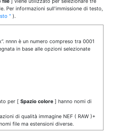
file
] viene utilizzato per selezionare tre
le. Per informazioni sull'immissione di testo,
esto
).
x”. nnnn è un numero compreso tra 0001
egnata in base alle opzioni selezionate
ato per [
Spazio colore
] hanno nomi di
tazioni di qualità immagine NEF ( RAW )+
omi file ma estensioni diverse.