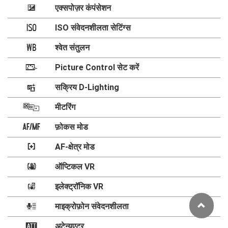
E
एक्सपोज़र कंपंसेशन
ISO संवेदनशीलता सेटिंग्स
9
श्वेत संतुलन
m
Picture Control सेट करें
h
सक्रिय D-Lighting
y
मीटरिंग
w
s
फ़ोकस मोड
t
AF-क्षेत्र मोड
u
ऑप्टिकल VR
4
इलेक्ट्रॉनिक VR
माइक्रोफ़ोन संवेदनशीलता
H
5
अटेन्युएटर