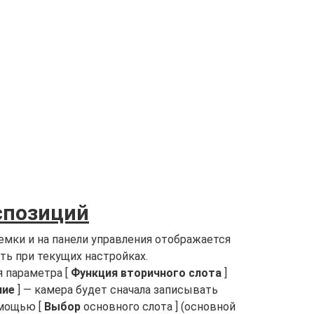
спозиций
емки и на панели управления отображается
ь при текущих настройках.
я параметра [
Функция вторичного слота
]
ние
] — камера будет сначала записывать
омощью [
Выбор
основного слота ] (основной