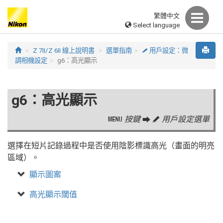
繁體中文
Select language
Z 7II/Z 6II 線上說明書
選單指南
用戶設定：微
A
調相機設定
g6：高光顯示
g6：高光顯示
按鍵
用戶設定選單
G
U
A
選擇在短片記錄過程中是否使用陰影標識高光（畫面的明亮
區域）。
顯示圖案
高光顯示閾值