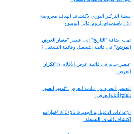
نقطة التركيز البؤري لاكتشاف الهدف معروضة
الآن باستخدام الزوم عالي الوضوح
تمت إضافة "
التاريخ
" إلى عنصر "
معيار العرض
المرشح
" في قائمة التشغيل وقائمة التشغيل
i
عنصر جديد في قائمة عرض الأفلام
: "
تكرار
i‏
العرض
"
العنصر الجديد في قائمة العرض: "
تدوير الصور
تلقائيًا أثناء العرض
"
الإعدادات الاعتيادية الجديدة: a10/g6 "
خيارات
اكتشاف الهدف النشطة
"