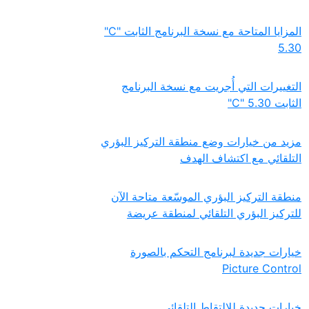
المزايا المتاحة مع نسخة البرنامج الثابت ‎"C"
5.30‏
التغييرات التي أُجريت مع نسخة البرنامج
الثابت ‎"C" 5.30‎‏
مزيد من خيارات وضع منطقة التركيز البؤري
التلقائي مع اكتشاف الهدف
منطقة التركيز البؤري الموسّعة متاحة الآن
للتركيز البؤري التلقائي لمنطقة عريضة
خيارات جديدة لبرنامج التحكم بالصورة
Picture Control‏
خيارات جديدة للالتقاط التلقائي