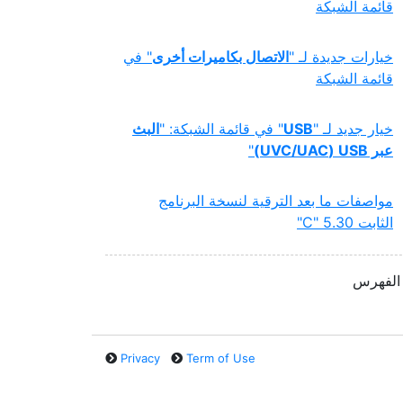
قائمة الشبكة
خيارات جديدة لـ "
الاتصال بكاميرات أخرى
" في
قائمة الشبكة
خيار جديد لـ "
USB
" في قائمة الشبكة: "
البث
عبر ‫USB‏ (UVC/UAC)‏
"
مواصفات ما بعد الترقية لنسخة البرنامج
الثابت
‎"C" 5.30‎‏
الفهرس
Privacy
Term of Use