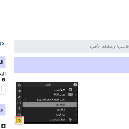
ا
قائمتي/الإعدادات الأخيرة
ال
الب
أ
جد