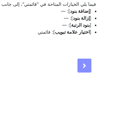
فيما يلي الخيارات المتاحة في "قائمتي"، إلى جانب ا
[
إضافة بنود
]: —
[
إزالة بنود
]: —
[
بنود الرتبة
]: —
[
اختيار علامة تبويب
]: قائمتي
Next