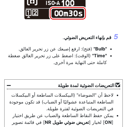
قم بإنهاء التعريض الضوئي.
"Bulb"
(فتح): ارفع إصبعك عن زر تحرير الغالق.
"Time"
(الوقت): اضغط على زر تحرير الغالق ضغطة
كاملة حتى النهاية مرة أخرى.
التعريضات الضوئية لمدة طويلة
لاحظ أن "الضوضاء" (البيكسلات الساطعة أو البيكسلات
الساطعة المتباعدة عشوائيًا أو الضباب) قد تكون موجودة
في التعريضات الضوئية لفترة طويلة.
يمكن حفظ النقاط الساطعة والضباب عن طريق اختيار
[
ON
] لخيار [
تعريض ضوئي طويل NR
] في قائمة تصوير