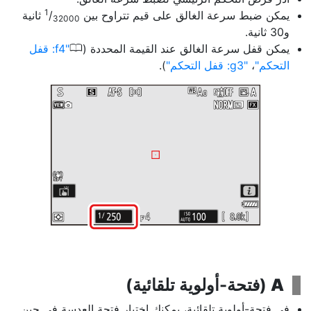
1
يمكن ضبط سرعة الغالق على قيم تتراوح بين
‎/
ثانية
32000
و30 ثانية.
0
يمكن قفل سرعة الغالق عند القيمة المحددة (
f4: قفل
التحكم
،
g3: قفل التحكم
).
A
(
فتحة-أولوية تلقائية
)
في فتحة-أولوية تلقائية، يمكنك اختيار
فتحة العدسة
في حين