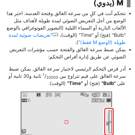
M
(
يدوي
)
تتحكم أنت في كلٍ من
سرعة الغالق
وفتحة العدسة
. اختر هذا
الوضع من أجل التعريض الضوئي لمدة طويلة لأهداف مثل
الألعاب النارية أو السماء الليلية (التصوير الفوتوغرافي بالوضع
0
"Bulb" (فتح) أو "Time" (الوقت)،
تعريضات ضوئية لمدة
طويلة (الوضع M فقط)
).
يمكن ضبط سرعة الغالق والفتحة حسب مؤشرات التعريض
الضوئي عن طريق إدارة أقراص التحكم:
أدر قرص التحكم الرئيسي لاختيار سرعة الغالق. يمكن ضبط
1
سرعة الغالق على قيم تتراوح بين
‎/
ثانية و30 ثانية أو
32000
على
"Bulb"
(فتح) أو
"Time"
(الوقت).