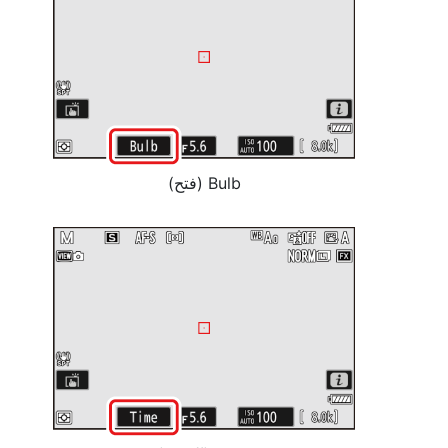
Bulb (فتح)