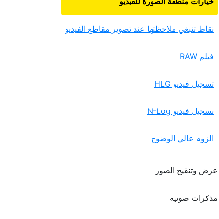
خيارات منطقة الصورة للفيديو
نقاط تنبغي ملاحظتها عند تصوير مقاطع الفيديو
فيلم RAW‏
تسجيل فيديو HLG‏
تسجيل فيديو N-Log‏
الزوم عالي الوضوح
عرض وتنقيح الصور
مذكرات صوتية