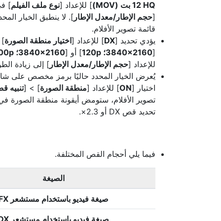
HQ ‏12 بت (MOV)
] للإعداد [
نوع ملف الفيلم
] في
[
حجم الإطار/معدل الإطار
]. لا ينطبق الخيار المحد
قائمة تصوير الأفلام.
يؤدي تحديد [
DX
] للإعداد [
اختيار منطقة الصورة
[
3840‎×2160؛ 120p
] أو [
3840‎×2160؛ 100p
للإعداد [
حجم الإطار/معدل الإطار
] إلى زيادة الطول البؤري ا
يُعرض الخيار المحدد حاليًا برمز مخصص على ش
اختيار [
ON
] للإعداد [
منطقة الصورة
] > [
تنبيه قص 
تصوير الأفلام، ستومض أيقونة منطقة الصورة في
تحديد قص DX أو 2.3×.
فيما يلي أحجام القص المختلفة.
الصيغة
صيغة فيديو باستخدام مستشعر FX
صيغة فيديو باستخدام مستشعر DX