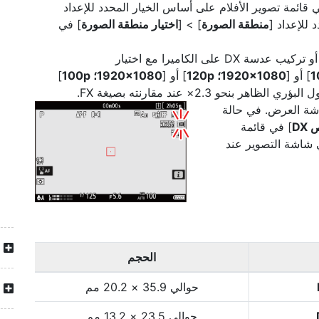
 قائمة تصوير الأفلام على أساس الخيار المحدد للإعداد
د للإعداد [
منطقة الصورة
] > [
اختيار منطقة الصورة
] في
] أو تركيب عدسة DX على الكاميرا مع اختيار
] أو [
1920‎×1080؛ 120p
] أو [
1920‎×1080؛ 100p
]
لظاهر بنحو 2.3× عند مقارنته بصيغة FX.
اشة العرض. في حالة
DX
] في قائمة
 شاشة التصوير عند
الحجم
حوالي 35.9 × 20.2 مم
حوالي 23.5 × 13.2 مم