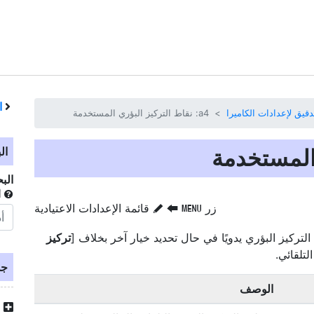
ا
دقيق لإعدادات الكاميرا
ال
الب
أ
زر
‏
‏
قائمة الإعدادات الاعتيادية
G
A
S
التركيز البؤري يدويًا في حال تحديد خيار آخر بخلاف [
تركيز
لتلقائي.
جد
الوصف