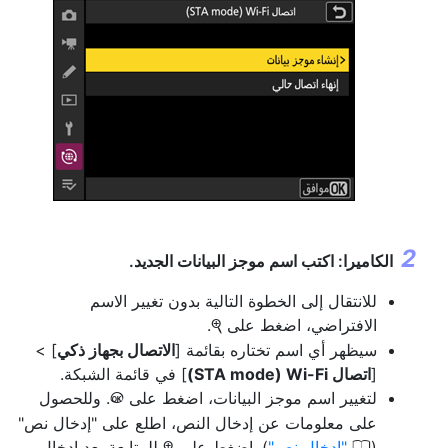
الكاميرا: اكتب اسم موجز البيانات الجديد.
للانتقال إلى الخطوة التالية بدون تغيير الاسم
الافتراضي، اضغط على
.
X
سيظهر أي اسم تختاره بقائمة [
الاتصال بجهاز ذكي
] >
[
اتصال Wi-Fi‏ (STA mode)
] في قائمة الشبكة.
لتغيير اسم موجز البيانات، اضغط على
. وللحصول
J
على معلومات عن إدخال النص، اطلع على "إدخال نص"
0
(
إدخال نص
). اضغط على
للمتابعة بعد إدخال