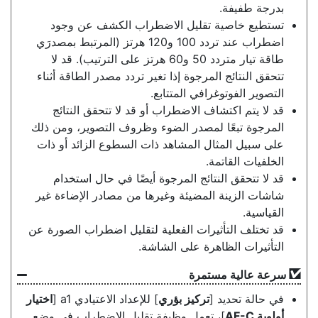
بدرجة طفيفة.
تستطيع خاصية تقليل الاضطراب الكشف عن وجود
اضطراب عند تردد 100 و120 هرتز (المرتبط بمصدرَي
طاقة تيار متردد 50 و60 هرتز على الترتيب). قد لا
تتحقق النتائج المرجوة إذا تغير تردد مصدر الطاقة أثناء
التصوير الفوتوغرافي المتتابع.
قد لا يتم اكتشاف الاضطراب أو قد لا تتحقق النتائج
المرجوة تبعًا لمصدر الضوء وظروف التصوير، ومن ذلك
على سبيل المثال المشاهد ذات السطوع الزائد أو ذات
الخلفيات القاتمة.
قد لا تتحقق النتائج المرجوة أيضًا في حال استخدام
شاشات الزينة المضيئة وغيرها من مصادر الإضاءة غير
القياسية.
قد تختلف التأثيرات الفعلية لتقليل اضطراب الصورة عن
التأثيرات الظاهرة على الشاشة.
سرعة عالية مستمرة
في حالة تحديد [
تركيز بؤري
] للإعداد الاعتيادي a1 [
اختيار
أولوية AF-C
]، تعمل وظيفة تقليل الاضطراب في وضع