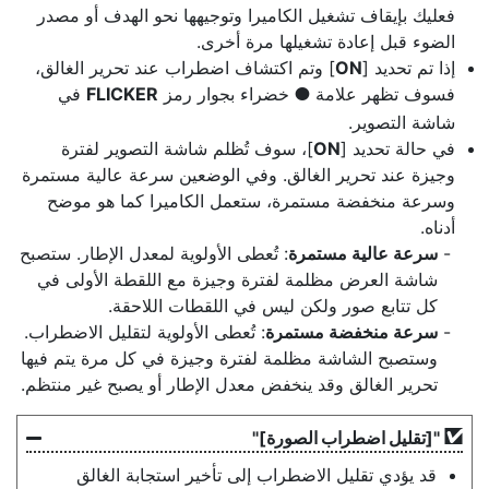
فعليك بإيقاف تشغيل الكاميرا وتوجيهها نحو الهدف أو مصدر
الضوء قبل إعادة تشغيلها مرة أخرى.
إذا تم تحديد [
ON
] وتم اكتشاف اضطراب عند تحرير الغالق،
فسوف تظهر علامة
خضراء بجوار رمز
FLICKER
في
I
شاشة التصوير.
في حالة تحديد [
ON
]، سوف تُظلم شاشة التصوير لفترة
وجيزة عند تحرير الغالق. وفي الوضعين سرعة عالية مستمرة
وسرعة منخفضة مستمرة، ستعمل الكاميرا كما هو موضح
أدناه.
سرعة عالية مستمرة
: تُعطى الأولوية لمعدل الإطار. ستصبح
شاشة العرض مظلمة لفترة وجيزة مع اللقطة الأولى في
كل تتابع صور ولكن ليس في اللقطات اللاحقة.
سرعة منخفضة مستمرة
: تُعطى الأولوية لتقليل الاضطراب.
وستصبح الشاشة مظلمة لفترة وجيزة في كل مرة يتم فيها
تحرير الغالق وقد ينخفض معدل الإطار أو يصبح غير منتظم.
"[
تقليل اضطراب الصورة
]"
قد يؤدي تقليل الاضطراب إلى تأخير استجابة الغالق