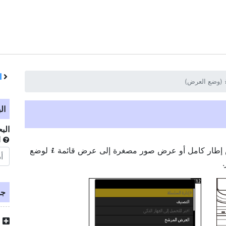
ا
‏(وضع العرض)‏
ال
الب
أ
 إطار كامل أو عرض صور مصغرة إلى عرض قائمة
لوضع
i
.
جد