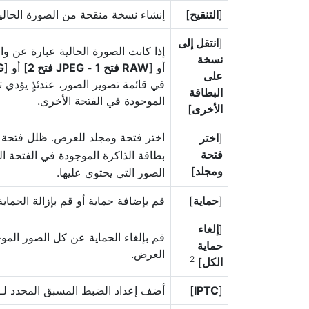
[
التنقيح
]
إنشاء نسخة منقحة من الصورة الحالية
[
انتقل إلى
إذا كانت الصورة الحالية عبارة عن وا
نسخة
أو [
RAW فتح 1 - JPEG فتح 2
] أو [
JPEG
على
في قائمة تصوير الصور، عندئذٍ يؤدي 
البطاقة
الموجودة في الفتحة الأخرى.
الأخرى
]
اختر فتحة ومجلد للعرض. ظلل فتح
[
اختر
فتحة
بطاقة الذاكرة الموجودة في الفتحة 
ومجلد
]
الصور التي يحتوي عليها.
[
حماية
]
قم بإضافة حماية أو قم بإزالة الحماية
[
إلغاء
قم بإلغاء الحماية عن كل الصور الموجو
حماية
العرض.
2
الكل
]
[
IPTC
]
أضف إعداد الضبط المسبق المحدد لـ IPTC في الصورة الحالية 