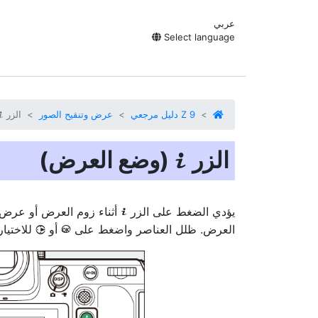
عربي
Select language
Z 9 دليل مرجعي
عرض وتنقيح الصور
الزر
i
الزر
‏(وضع العرض)‏
i
يؤدي الضغط على الزر
أثناء زوم العرض أو عرض
i
العرض. ظلل العناصر واضغط على
أو
للاختيار
2
J