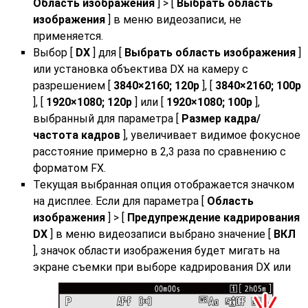
Область изображения
] > [
Выбрать область
изображения
] в меню видеозаписи, не
применяется.
Выбор [
DX
] для [
Выбрать область изображения
]
или установка объектива DX на камеру с
разрешением [
3840×2160; 120p
], [
3840×2160; 100p
], [
1920×1080; 120p
] или [
1920×1080; 100p
],
выбранный для параметра [
Размер кадра/
частота кадров
], увеличивает видимое фокусное
расстояние примерно в 2,3 раза по сравнению с
форматом FX.
Текущая выбранная опция отображается значком
на дисплее. Если для параметра [
Область
изображения
] > [
Предупреждение кадрирования
DX
] в меню видеозаписи выбрано значение [
ВКЛ
], значок области изображения будет мигать на
экране съемки при выборе кадрирования DX или