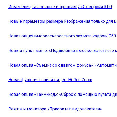
Изменения, внесенные в прошивку «C» версии 3.00
Новые параметры размера изображения только для 
Новая опция высокоскоростного захвата кадров: C60
Новый пункт меню: «Подавление высокочастотного 
Новая опция «Съемка со сдвигом фокуса»: «Автомат
Новая функция записи видео: Hi-Res Zoom
Новая опция «Тайм-код»: «Сброс с помощью пульта д
Режимы монитора «Приоритет видоискателя»