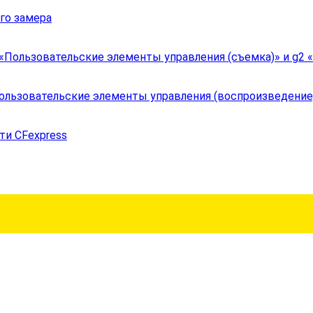
го замера
«Пользовательские элементы управления (съемка)» и g2
ользовательские элементы управления (воспроизведение
ти CFexpress