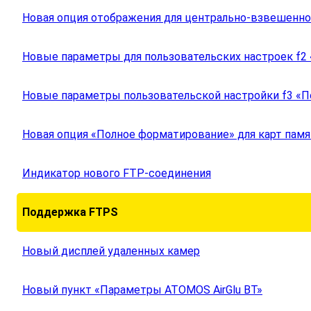
Новая опция отображения для центрально-взвешенно
Новые параметры для пользовательских настроек f2 
Новые параметры пользовательской настройки f3 «П
Новая опция «Полное форматирование» для карт памя
Индикатор нового FTP-соединения
Поддержка FTPS
Новый дисплей удаленных камер
Новый пункт «Параметры ATOMOS AirGlu BT»