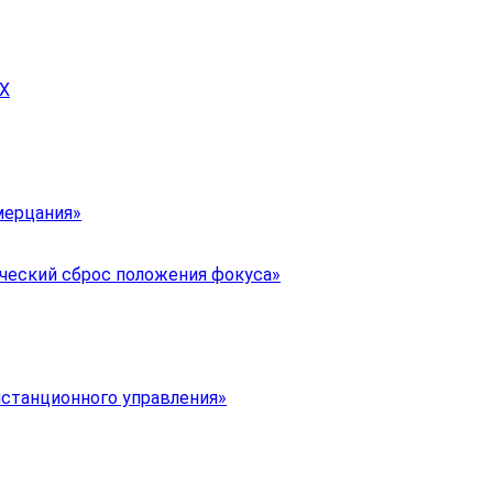
DX
мерцания»
ический сброс положения фокуса»
истанционного управления»