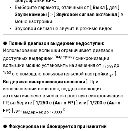
фокусировки
AF-C
.
Выберите параметр, отличный от [
Выкл
], для [
Звуки камеры
] > [
Звуковой сигнал вкл/выкл
] в
меню настройки.
Звуковой сигнал не звучит в режиме видео.
Полный диапазон выдержек недоступен:
Использование вспышки ограничивает диапазон
Выдержку
доступных выдержек.
синхронизации
вспышки можно установить на значения от
до
1/200
1/60
с с помощью пользовательской настройки
[
e1
Выдержка синхронизации вспышки
]. При
использовании вспышек, поддерживающих
автоматическую высокоскоростную синхронизацию
FP, выберите [
1/250 с (Авто FP)
] или [
1/200 с (Авто
с
FP)
] для
.
выдержек до 1/8000
Фокусировка не блокируется при нажатии