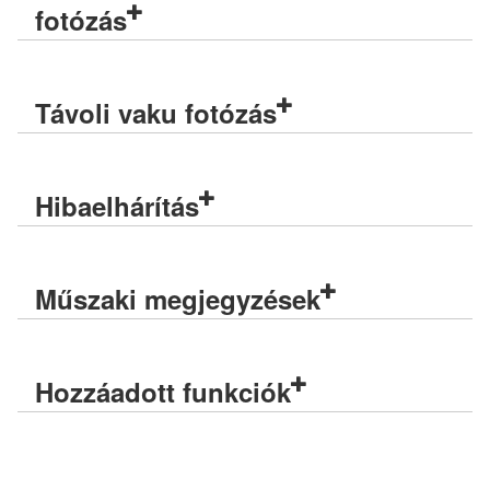
fotózás
Távoli vaku fotózás
Hibaelhárítás
Műszaki megjegyzések
Hozzáadott funkciók