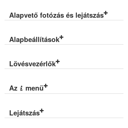
Alapvető fotózás és lejátszás
Alapbeállítások
Lövésvezérlők
Az
menü
i
Lejátszás