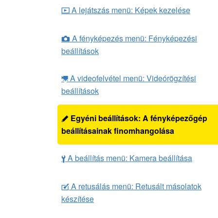
A lejátszás menü: Képek kezelése
D
A fényképezés menü: Fényképezési
C
beállítások
A videofelvétel menü: Videórögzítési
1
beállítások
Egyéni beállítások: A fényképezőgép
A
beállításainak finomhangolása
A beállítás menü: Kamera beállítása
B
A retusálás menü: Retusált másolatok
N
készítése