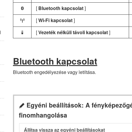
[
Bluetooth kapcsolat
]
Z
[
Wi-Fi kapcsolat
]
U
l
[
Vezeték nélküli távoli kapcsolat
]
L
Bluetooth kapcsolat
Bluetooth engedélyezése vagy letiltása.
Egyéni beállítások: A fényképezőgé
A
finomhangolása
Állítsa vissza az egyéni beállításokat