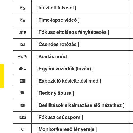
[
Időzített felvétel
]
7
[
Time-lapse videó
]
8
[
Fókusz eltolásos fényképezés
]
9
[
Csendes fotózás
]
L
[
Kiadási mód
]
v
[
Egyéni vezérlők (lövés)
]
w
[
Expozíció késleltetési mód
]
z
[
Redőny típusa
]
O
[
Beállítások alkalmazása élő nézethez
]
y
[
Fókusz csúcspont
]
W
[
Monitor/kereső fényereje
]
3