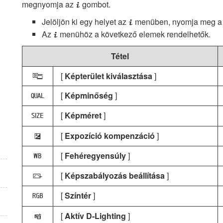
megnyomja az
gombot.
i
Jelöljön ki egy helyet az
menüben, nyomja meg 
i
Az
menühöz a következő elemek rendelhetők.
i
Tétel
[
Képterület kiválasztása
]
J
[
Képminőség
]
8
[
Képméret
]
o
[
Expozíció kompenzáció
]
E
[
Fehéregyensúly
]
m
[
Képszabályozás beállítása
]
h
[
Színtér
]
p
[
Aktív D-Lighting
]
y