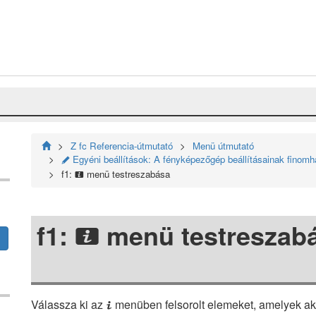
Z fc Referencia-útmutató
Menü útmutató
Egyéni beállítások: A fényképezőgép beállításainak finom
A
f1:
menü testreszabása
i
f1:
menü testreszab
i
Válassza ki az
menüben felsorolt elemeket, amelyek a
i