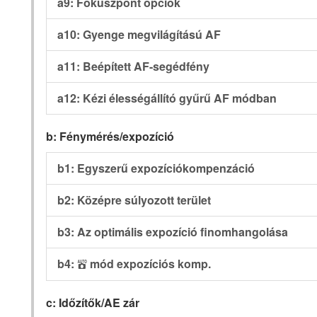
a9: Fókuszpont opciók
a10: Gyenge megvilágítású AF
a11: Beépített AF-segédfény
a12: Kézi élességállító gyűrű AF módban
b: Fénymérés/expozíció
b1: Egyszerű expozíciókompenzáció
b2: Középre súlyozott terület
b3: Az optimális expozíció finomhangolása
b4:
mód expozíciós komp.
b
c: Időzítők/AE zár