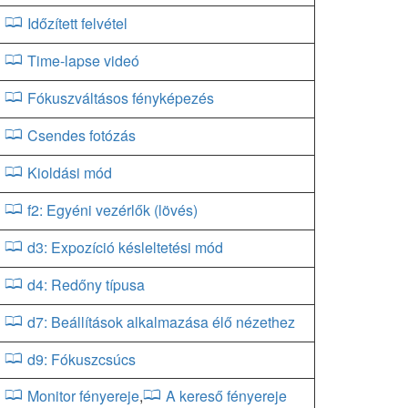
Időzített felvétel
Time-lapse videó
Fókuszváltásos fényképezés
Csendes fotózás
Kioldási mód
f2: Egyéni vezérlők (lövés)
d3: Expozíció késleltetési mód
d4: Redőny típusa
d7: Beállítások alkalmazása élő nézethez
d9: Fókuszcsúcs
Monitor fényereje
,
A kereső fényereje