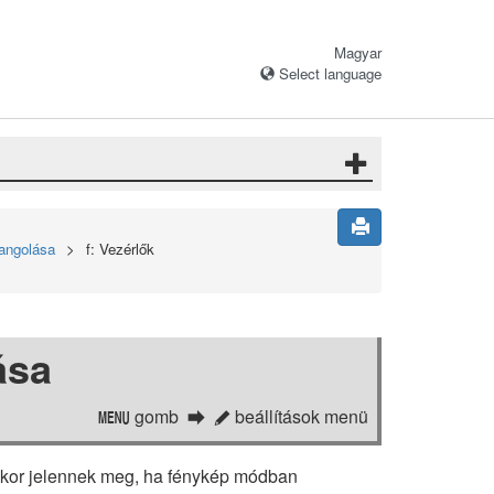
Magyar
Select language
hangolása
f: Vezérlők
ása
gomb
beállítások menü
G
A
kkor jelennek meg, ha fénykép módban