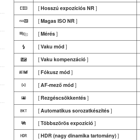
[
Hosszú expozíciós NR
]
q
[
Magas ISO NR
]
r
[
Mérés
]
w
[
Vaku mód
]
c
[
Vaku kompenzáció
]
Y
[
Fókusz mód
]
s
[
AF-mező mód
]
t
[
Rezgéscsökkentés
]
u
[
Automatikus sorozatkészítés
]
t
[
Többszörös expozíció
]
$
[
HDR (nagy dinamika tartomány)
]
2