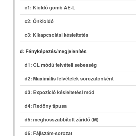
c1: Kioldó gomb AE-L
c2: Önkioldó
c3: Kikapcsolási késleltetés
d: Fényképezés/megjelenítés
d1: CL módú felvételi sebesség
d2: Maximális felvételek sorozatonként
d3: Expozíció késleltetési mód
d4: Redőny típusa
d5: meghosszabbított záridő (M)
d6: Fájlszám-sorozat