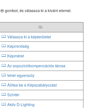
a
gombot, és válassza ki a kívánt elemet.
J
0
Válassza ki a képterületet
Képminőség
Képméret
Az expozíciókompenzációs tárcsa
fehér egyensúly
Állítsa be a Képszabályozást
Színtér
Aktív D-Lighting