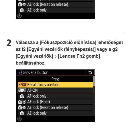
Válassza a [Fókuszpozíció előhívása] lehetőséget
az f2 [Egyéni vezérlők (fényképezés)] vagy a g2
[Egyéni vezérlők] > [Lencse Fn2 gomb]
beállításához.