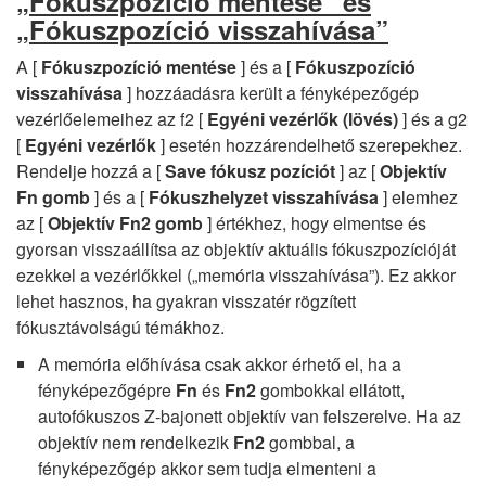
„Fókuszpozíció mentése” és
„Fókuszpozíció visszahívása”
A [
Fókuszpozíció mentése
] és a [
Fókuszpozíció
visszahívása
] hozzáadásra került a fényképezőgép
vezérlőelemeihez az f2 [
Egyéni vezérlők (lövés)
] és a g2
[
Egyéni vezérlők
] esetén hozzárendelhető szerepekhez.
Rendelje hozzá a [
Save fókusz pozíciót
] az [
Objektív
Fn gomb
] és a [
Fókuszhelyzet visszahívása
] elemhez
az [
Objektív Fn2 gomb
] értékhez, hogy elmentse és
gyorsan visszaállítsa az objektív aktuális fókuszpozícióját
ezekkel a vezérlőkkel („memória visszahívása”). Ez akkor
lehet hasznos, ha gyakran visszatér rögzített
fókusztávolságú témákhoz.
A memória előhívása csak akkor érhető el, ha a
fényképezőgépre
Fn
és
Fn2
gombokkal ellátott,
autofókuszos Z-bajonett objektív van felszerelve. Ha az
objektív nem rendelkezik
Fn2
gombbal, a
fényképezőgép akkor sem tudja elmenteni a