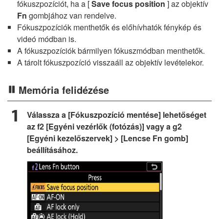
fókuszpozíciót, ha a [
Save focus position
] az objektív
Fn
gombjához van rendelve.
Fókuszpozíciók menthetők és előhívhatók fénykép és
videó módban is.
A fókuszpozíciók bármilyen fókuszmódban menthetők.
A tárolt fókuszpozíció visszaáll az objektív levételekor.
Memória felidézése
Válassza a [Fókuszpozíció mentése] lehetőséget
az f2 [Egyéni vezérlők (fotózás)] vagy a g2
[Egyéni kezelőszervek] > [Lencse Fn gomb]
beállításához.