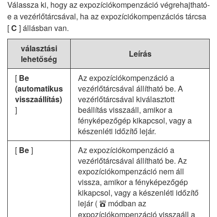
Válassza ki, hogy az expozíciókompenzáció végrehajtható-
e a vezérlőtárcsával, ha az expozíciókompenzációs tárcsa
[
C
] állásban van.
választási
Leírás
lehetőség
[
Be
Az expozíciókompenzáció a
(automatikus
vezérlőtárcsával állítható be. A
visszaállítás)
vezérlőtárcsával kiválasztott
]
beállítás visszaáll, amikor a
fényképezőgép kikapcsol, vagy a
készenléti időzítő lejár.
[
Be
]
Az expozíciókompenzáció a
vezérlőtárcsával állítható be. Az
expozíciókompenzáció nem áll
vissza, amikor a fényképezőgép
kikapcsol, vagy a készenléti időzítő
lejár (
módban az
b
expozíciókompenzáció visszaáll a