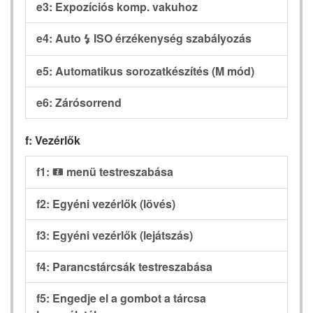
e3: Expozíciós komp. vakuhoz
e4: Auto
ISO érzékenység szabályozás
c
e5: Automatikus sorozatkészítés (M mód)
e6: Zárósorrend
f: Vezérlők
f1:
menü testreszabása
i
f2: Egyéni vezérlők (lövés)
f3: Egyéni vezérlők (lejátszás)
f4: Parancstárcsák testreszabása
f5: Engedje el a gombot a tárcsa