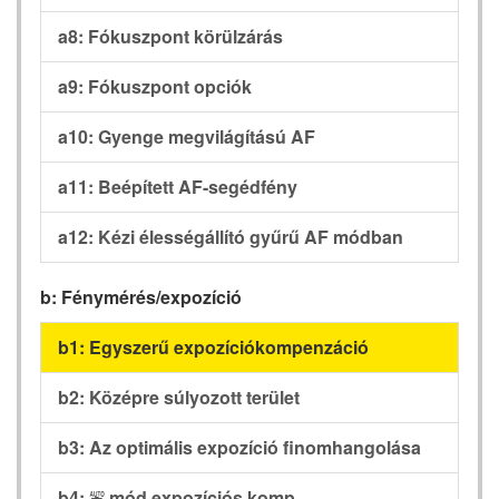
a8: Fókuszpont körülzárás
a9: Fókuszpont opciók
a10: Gyenge megvilágítású AF
a11: Beépített AF-segédfény
a12: Kézi élességállító gyűrű AF módban
b: Fénymérés/expozíció
b1: Egyszerű expozíciókompenzáció
b2: Középre súlyozott terület
b3: Az optimális expozíció finomhangolása
b4:
mód expozíciós komp.
b