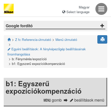
Magyar
Select language
Google fordító
Z fc Referencia-útmutató
Menü útmutató
Egyéni beállítások: A fényképezőgép beállításainak
A
finomhangolása
b: Fénymérés/expozíció
b1: Egyszerű expozíciókompenzáció
b1: Egyszerű
expozíciókompenzáció
gomb
beállítások menü
G
A