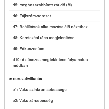
d5: meghosszabbított záridő (M)
d6: Fájlszám-sorozat
d7: Beállítások alkalmazása élő nézethez
d8: Keretezési rács megjelenítése
d9: Fókuszcsúcs
d10: Az összes megtekintése folyamatos
módban
e: sorozat/villanás
e1: Vaku szinkron sebessége
e2: Vaku zársebesség