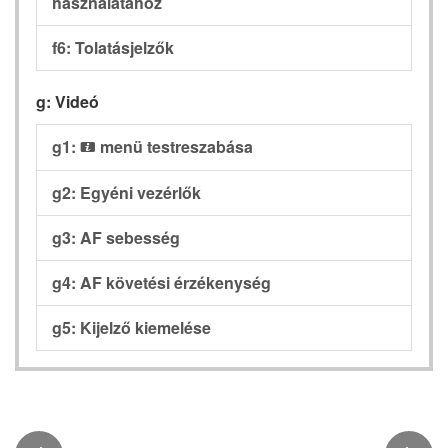
használatához
f6: Tolatásjelzők
g: Videó
g1:
menü testreszabása
i
g2: Egyéni vezérlők
g3: AF sebesség
g4: AF követési érzékenység
g5: Kijelző kiemelése