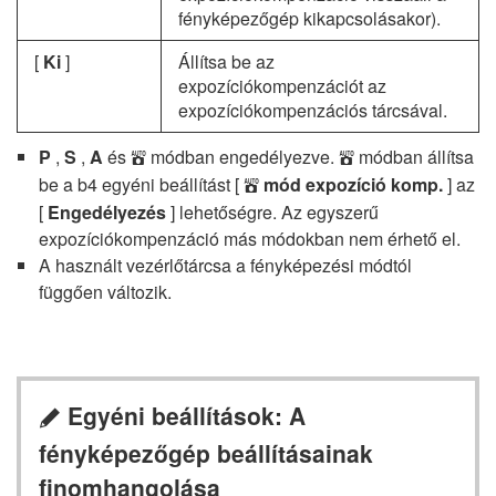
fényképezőgép kikapcsolásakor).
[
Ki
]
Állítsa be az
expozíciókompenzációt az
expozíciókompenzációs tárcsával.
P
,
S
,
A
és
módban engedélyezve.
módban állítsa
b
b
be a b4 egyéni beállítást [
mód expozíció komp.
] az
b
[
Engedélyezés
] lehetőségre. Az egyszerű
expozíciókompenzáció más módokban nem érhető el.
A használt vezérlőtárcsa a fényképezési módtól
függően változik.
Egyéni beállítások: A
A
fényképezőgép beállításainak
finomhangolása