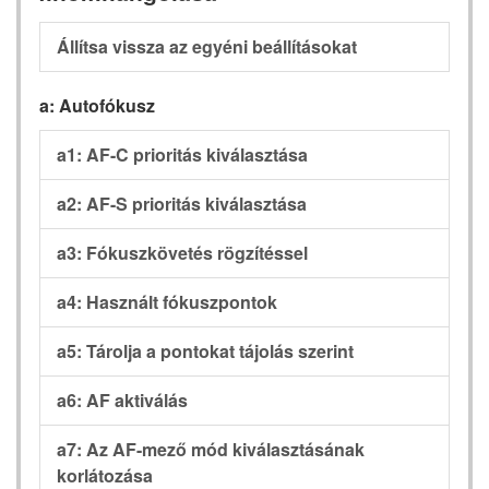
Állítsa vissza az egyéni beállításokat
a: Autofókusz
a1: AF-C prioritás kiválasztása
a2: AF-S prioritás kiválasztása
a3: Fókuszkövetés rögzítéssel
a4: Használt fókuszpontok
a5: Tárolja a pontokat tájolás szerint
a6: AF aktiválás
a7: Az AF-mező mód kiválasztásának
korlátozása