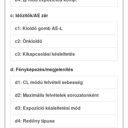
c: Időzítők/AE zár
c1: Kioldó gomb AE-L
c2: Önkioldó
c3: Kikapcsolási késleltetés
d: Fényképezés/megjelenítés
d1: CL módú felvételi sebesség
d2: Maximális felvételek sorozatonként
d3: Expozíció késleltetési mód
d4: Redőny típusa