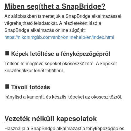
Miben segíthet a SnapBridge?
Az alábbiakban ismertetjük a SnapBridge alkalmazással
végrehajtható feladatokat. A részletekért lásd a
SnapBridge alkalmazás online súgóját:
https://nikonimglib.com/snbr/onlinehelp/en/index.html
Képek letöltése a fényképezőgépről
Töltsön le meglévő képeket okoseszközére. A képeket
készítésükkor lehet feltölteni.
Távoli fotózás
Irányítsd a kamerát, és készíts képeket az okoseszközről.
Vezeték nélküli kapcsolatok
Használja a SnapBridge alkalmazást a fényképezőgép és