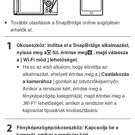
További utasítások a SnapBridge online súgójában
érhetők el.
Okoseszköz: Indítsa el a SnapBridge alkalmazást,
nyissa meg a
fül, érintse meg
, majd válassza
a [
Wi-Fi mód
] lehetőséget.
Ha ez az első alkalom, hogy elindítja az
alkalmazást, ehelyett érintse meg a [
Csatlakozás
a kamerához
] gombot az üdvözlőképernyőn.
Amikor a rendszer kéri, érintse meg a
fényképezőgép kategóriáját, majd érintse meg a
„Wi-Fi” lehetőséget, amikor a rendszer kéri a
kapcsolat típusának kiválasztására.
Fényképezőgép/okoseszköz: Kapcsolja be a
kamerát, amikor a rendszer kéri.