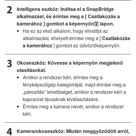
Intelligens eszköz: Indítsa el a SnapBridge
alkalmazást, és érintse meg a [
Csatlakozás a
kamerához
] gombot a képernyőn
lapon.
Ha ez az első alkalom, hogy elindítja az
alkalmazást, ehelyett érintse meg a [
Csatlakozás
a kamerához
] gombot az üdvözlőképernyőn.
Okoseszköz: Kövesse a képernyőn megjelenő
utasításokat.
Amikor a rendszer kéri, érintse meg a
fényképezőgép kategóriáját, majd érintse meg a
„párosítás” lehetőséget, amikor a rendszer kéri a
kapcsolat típusának kiválasztására.
Érintse meg a kamera nevét, amikor a rendszer
kéri.
Kamera/okoseszköz: Miután meggyőződött arról,