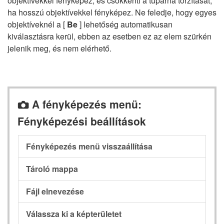
objektívekkel fényképez, és csökkenti a tűpárna torzítását,
ha hosszú objektívekkel fényképez. Ne feledje, hogy egyes
objektíveknél a [
Be
] lehetőség automatikusan
kiválasztásra kerül, ebben az esetben ez az elem szürkén
jelenik meg, és nem elérhető.
A fényképezés menü:
C
Fényképezési beállítások
Fényképezés menü visszaállítása
Tároló mappa
Fájl elnevezése
Válassza ki a képterületet