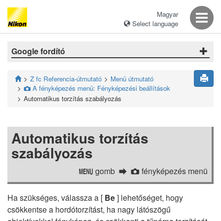
Magyar
Select language
Google fordító
Z fc Referencia-útmutató
Menü útmutató
A fényképezés menü: Fényképezési beállítások
C
Automatikus torzítás szabályozás
Automatikus torzítás
szabályozás
gomb
fényképezés menü
G
C
Ha szükséges, válassza a [
Be
] lehetőséget, hogy
csökkentse a hordótorzítást, ha nagy látószögű