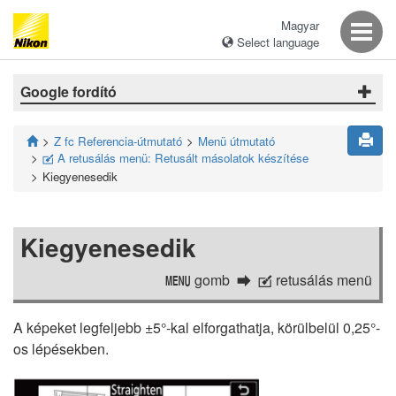
Magyar
Select language
Google fordító
Z fc Referencia-útmutató
Menü útmutató
A retusálás menü: Retusált másolatok készítése
N
Kiegyenesedik
Kiegyenesedik
gomb
retusálás menü
G
N
A képeket legfeljebb ±5°-kal elforgathatja, körülbelül 0,25°-
os lépésekben.