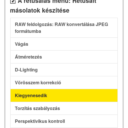
A retusálás menü: Retusált
N
másolatok készítése
RAW feldolgozás: RAW konvertálása JPEG
formátumba
Vágás
Átméretezés
D-Lighting
Vörösszem korrekció
Kiegyenesedik
Torzítás szabályozás
Perspektivikus kontroll