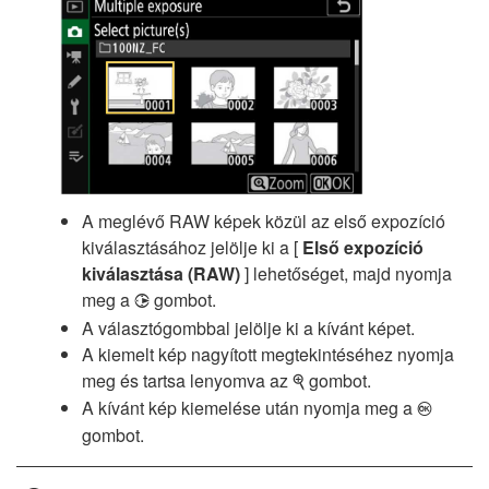
A meglévő RAW képek közül az első expozíció
kiválasztásához jelölje ki a [
Első expozíció
kiválasztása (RAW)
] lehetőséget, majd nyomja
meg a
gombot.
2
A választógombbal jelölje ki a kívánt képet.
A kiemelt kép nagyított megtekintéséhez nyomja
meg és tartsa lenyomva az
gombot.
X
A kívánt kép kiemelése után nyomja meg a
J
gombot.