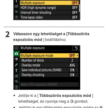
Válasszon egy lehetőséget a [Többszörös
expozíciós mód
] beállításhoz.
Jelölje ki a [
Többszörös expozíciós mód
]
lehetőséget, és nyomja meg a
gombot.
2
Jelöljön ki egy többszörös expozíciós módot az
1