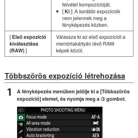
felvétel kompozícióját.
[
Ki
]: A korábbi expozíciók
nem jelennek meg a
fényképezés közben.
[
Első expozíció
Válassza ki az első expozíciót a
kiválasztása
memóriakártyán lévő RAW
(RAW)
]
képek közül.
Többszörös expozíció létrehozása
A fényképezés menüben jelölje ki a [Többszörös
expozíció] elemet, és nyomja meg a
gombot.
2