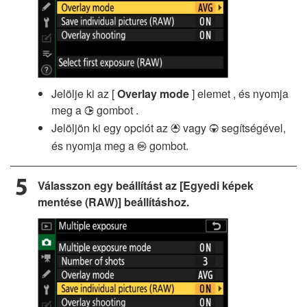
Jelölje ki az [
Overlay mode
] elemet , és nyomja
meg a
gombot .
2
Jelöljön ki egy opciót az
vagy
segítségével,
1
3
és nyomja meg a
gombot.
J
Válasszon egy beállítást az [Egyedi képek
mentése (RAW)] beállításhoz.