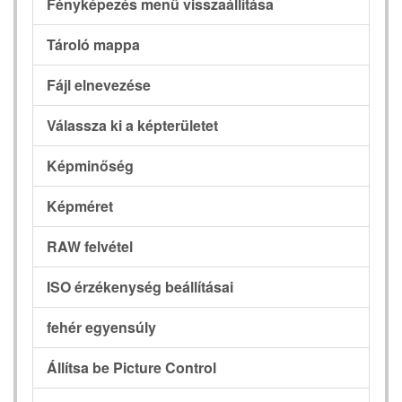
Fényképezés menü visszaállítása
Tároló mappa
Fájl elnevezése
Válassza ki a képterületet
Képminőség
Képméret
RAW felvétel
ISO érzékenység beállításai
fehér egyensúly
Állítsa be Picture Control