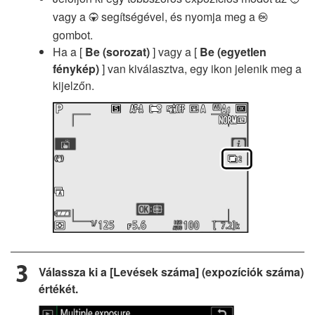
vagy a
segítségével, és nyomja meg a
3
J
gombot.
Ha a [
Be (sorozat)
] vagy a [
Be (egyetlen
fénykép)
] van kiválasztva, egy ikon jelenik meg a
kijelzőn.
Válassza ki a [Levések száma] (expozíciók száma)
értékét.