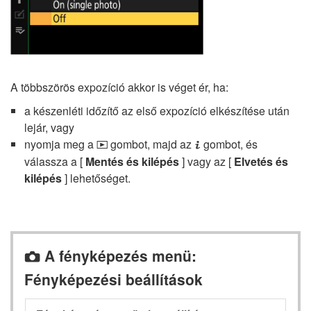
A többszörös expozíció akkor is véget ér, ha:
a készenléti időzítő az első expozíció elkészítése után
lejár, vagy
nyomja meg a
gombot, majd az
gombot, és
K
i
válassza a [
Mentés és kilépés
] vagy az [
Elvetés és
kilépés
] lehetőséget.
A fényképezés menü:
C
Fényképezési beállítások