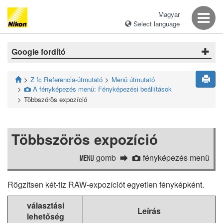
Magyar
Select language
Google fordító
Z fc Referencia-útmutató
Menü útmutató
A fényképezés menü: Fényképezési beállítások
C
Többszörös expozíció
Többszörös expozíció
gomb
fényképezés menü
G
C
Rögzítsen két-tíz RAW-expozíciót egyetlen fényképként.
választási
Leírás
lehetőség