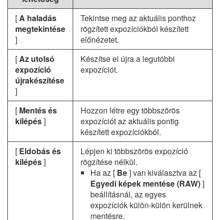
[
A haladás
Tekintse meg az aktuális ponthoz
megtekintése
rögzített expozíciókból készített
]
előnézetet.
[
Az utolsó
Készítse el újra a legutóbbi
expozíció
expozíciót.
újrakészítése
]
[
Mentés és
Hozzon létre egy többszörös
kilépés
]
expozíciót az aktuális pontig
készített expozíciókból.
[
Eldobás és
Lépjen ki többszörös expozíció
kilépés
]
rögzítése nélkül.
Ha az [
Be
] van kiválasztva az [
Egyedi képek mentése (RAW)
]
beállításnál, az egyes
expozíciók külön-külön kerülnek
mentésre.