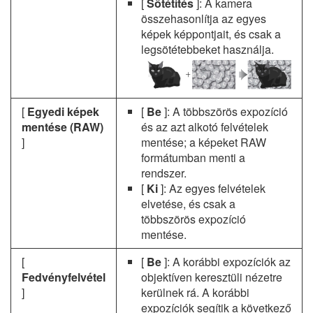
[
Sötétítés
]: A kamera
összehasonlítja az egyes
képek képpontjait, és csak a
legsötétebbeket használja.
[
Egyedi képek
[
Be
]: A többszörös expozíció
mentése (RAW)
és az azt alkotó felvételek
]
mentése; a képeket RAW
formátumban menti a
rendszer.
[
Ki
]: Az egyes felvételek
elvetése, és csak a
többszörös expozíció
mentése.
[
[
Be
]: A korábbi expozíciók az
Fedvényfelvétel
objektíven keresztüli nézetre
]
kerülnek rá. A korábbi
expozíciók segítik a következő