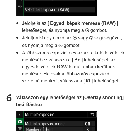
Jelölje ki az [
Egyedi képek mentése (RAW)
]
lehetőséget, és nyomja meg a
gombot.
2
Jelöljön ki egy opciót az
vagy
segítségével,
1
3
és nyomja meg a
gombot.
J
A többszörös expozíció és az azt alkotó felvételek
mentéséhez válassza a [
Be
] lehetőséget; az
egyes felvételek RAW formátumban kerülnek
mentésre. Ha csak a többszörös expozíciót
szeretné menteni, válassza a [
Ki
] lehetőséget.
Válasszon egy lehetőséget az [Overlay shooting]
beállításhoz
.