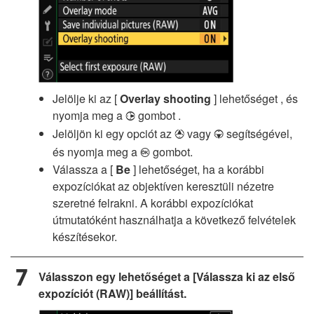
Jelölje ki az [
Overlay shooting
] lehetőséget , és
nyomja meg a
gombot .
2
Jelöljön ki egy opciót az
vagy
segítségével,
1
3
és nyomja meg a
gombot.
J
Válassza a [
Be
] lehetőséget, ha a korábbi
expozíciókat az objektíven keresztüli nézetre
szeretné felrakni. A korábbi expozíciókat
útmutatóként használhatja a következő felvételek
készítésekor.
Válasszon egy lehetőséget a [Válassza ki az első
expozíciót (RAW)] beállítást.