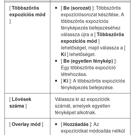
[
Többszörös
[
Be (sorozat)
]: Többszörös
expozíciós mód
expozíciósorozat készítése. A
]
többszörös expozíciós
fényképezés befejezéséhez
válassza újra a [
Többszörös
expozíciós mód
]
lehetőséget, majd válassza a [
Ki
] lehetőséget.
[
Be (egyetlen fénykép)
]:
Egy többszörös expozíció
létrehozása.
[
Ki
]: A többszörös expozíciós
fényképezés befejezése.
[
Lövések
Válassza ki az expozíciók
száma
]
számát, amelyek egyetlen
fényképet alkotnak.
[
Overlay mód
]
[
Hozzáadás
]: Az
expozíciókat módosítás nélkül