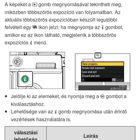
A képeket a
gomb megnyomásával tekintheti meg,
K
miközben többszörös expozíció van folyamatban. Az
aktuális többszörös expozícióban készült legutóbbi
felvételt egy
ikon jelzi; ha megnyomja az
gombot,
$
i
amikor ez az ikon látható, megjelenik a többszörös
expozíciós
menü.
i
Jelölje ki az elemeket, és nyomja meg a
gombot a
J
kiválasztáshoz.
Lehetősége van az
gomb megnyomása után érintő
i
vezérlések használatára is.
választási
Leírás
lehetőség