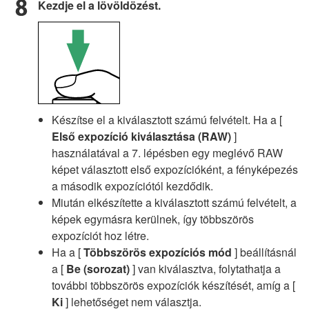
Kezdje el a lövöldözést.
Készítse el a kiválasztott számú felvételt. Ha a [
Első expozíció kiválasztása (RAW)
]
használatával a 7. lépésben egy meglévő RAW
képet választott első expozícióként, a fényképezés
a második expozíciótól kezdődik.
Miután elkészítette a kiválasztott számú felvételt, a
képek egymásra kerülnek, így többszörös
expozíciót hoz létre.
Ha a [
Többszörös expozíciós mód
] beállításnál
a [
Be (sorozat)
] van kiválasztva, folytathatja a
további többszörös expozíciók készítését, amíg a [
Ki
] lehetőséget nem választja.