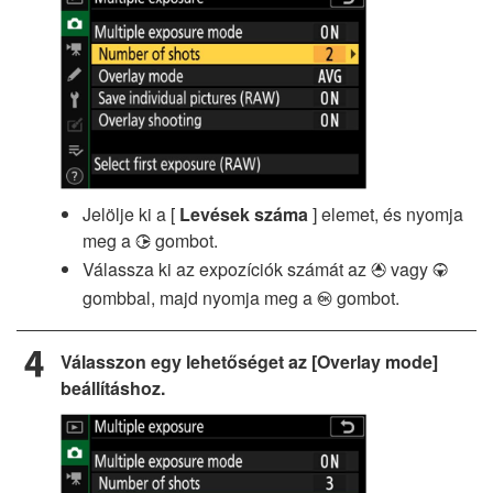
Jelölje ki a [
Levések száma
] elemet, és nyomja
meg a
gombot.
2
Válassza ki az expozíciók számát az
vagy
1
3
gombbal, majd nyomja meg a
gombot.
J
Válasszon egy lehetőséget az [Overlay mode]
beállításhoz.