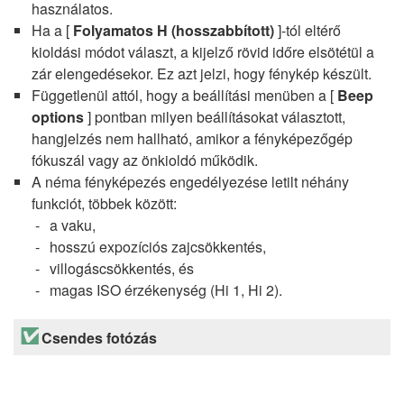
használatos.
Ha a [
Folyamatos H (hosszabbított)
]-tól eltérő
kioldási módot választ, a kijelző rövid időre elsötétül a
zár elengedésekor. Ez azt jelzi, hogy fénykép készült.
Függetlenül attól, hogy a beállítási menüben a [
Beep
options
] pontban milyen beállításokat választott,
hangjelzés nem hallható, amikor a fényképezőgép
fókuszál vagy az önkioldó működik.
A néma fényképezés engedélyezése letilt néhány
funkciót, többek között:
a vaku,
hosszú expozíciós zajcsökkentés,
villogáscsökkentés, és
magas ISO érzékenység (Hi 1, Hi 2).
Csendes fotózás