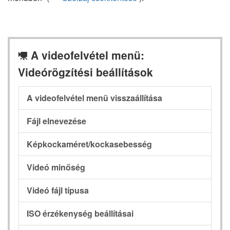
A videofelvétel menü:
1
Videórögzítési beállítások
A videofelvétel menü visszaállítása
Fájl elnevezése
Képkockaméret/kockasebesség
Videó minőség
Videó fájl típusa
ISO érzékenység beállításai