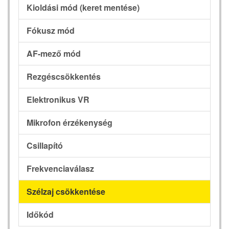
Kioldási mód (keret mentése)
Fókusz mód
AF-mező mód
Rezgéscsökkentés
Elektronikus VR
Mikrofon érzékenység
Csillapító
Frekvenciaválasz
Szélzaj csökkentése
Időkód