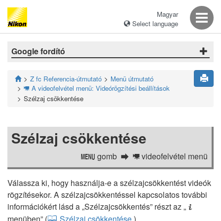
Magyar
Select language
Google fordító
Z fc Referencia-útmutató
Menü útmutató
A videofelvétel menü: Videórögzítési beállítások
1
Szélzaj csökkentése
Szélzaj csökkentése
gomb
videofelvétel menü
G
1
Válassza ki, hogy használja-e a szélzajcsökkentést videók
rögzítésekor. A szélzajcsökkentéssel kapcsolatos további
információkért lásd a „Szélzajcsökkentés” részt az „
i
menüben” (
Szélzaj csökkentése
).