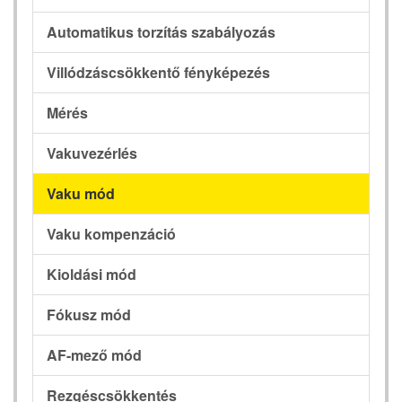
Automatikus torzítás szabályozás
Villódzáscsökkentő fényképezés
Mérés
Vakuvezérlés
Vaku mód
Vaku kompenzáció
Kioldási mód
Fókusz mód
AF-mező mód
Rezgéscsökkentés