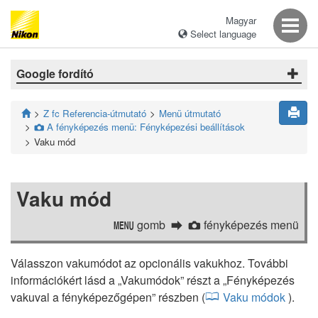
Magyar
Select language
Google fordító
Z fc Referencia-útmutató
Menü útmutató
A fényképezés menü: Fényképezési beállítások
C
Vaku mód
Vaku mód
gomb
fényképezés menü
G
C
Válasszon vakumódot az opcionális vakukhoz. További
információkért lásd a „Vakumódok” részt a „Fényképezés
vakuval a fényképezőgépen” részben (
Vaku módok
).