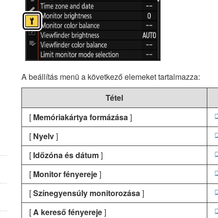
A beállítás menü a következő elemeket tartalmazza:
Tétel
[
Memóriakártya formázása
]
[
Nyelv
]
[
Időzóna és dátum
]
[
Monitor fényereje
]
[
Színegyensúly monitorozása
]
[
A kereső fényereje
]