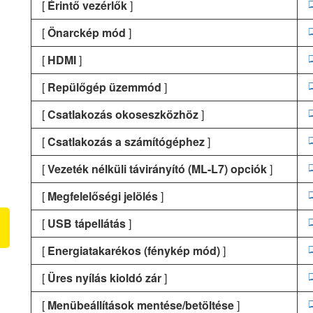
[
Érintő vezérlők
]
[
Önarckép mód
]
[
HDMI
]
[
Repülőgép üzemmód
]
[
Csatlakozás okoseszközhöz
]
[
Csatlakozás a számítógéphez
]
[
Vezeték nélküli távirányító (ML-L7) opciók
]
[
Megfelelőségi jelölés
]
[
USB tápellátás
]
[
Energiatakarékos (fénykép mód)
]
[
Üres nyílás kioldó zár
]
[
Menübeállítások mentése/betöltése
]