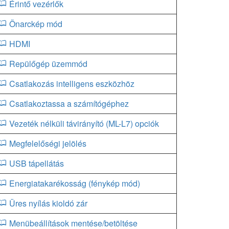
Érintő vezérlők
Önarckép mód
HDMI
Repülőgép üzemmód
Csatlakozás intelligens eszközhöz
Csatlakoztassa a számítógéphez
Vezeték nélküli távirányító (ML-L7) opciók
Megfelelőségi jelölés
USB tápellátás
Energiatakarékosság (fénykép mód)
Üres nyílás kioldó zár
Menübeállítások mentése/betöltése