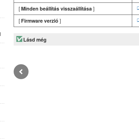
[
Minden beállítás visszaállítása
]
[
Firmware verzió
]
l
Lásd még