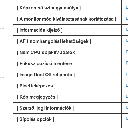
[
Képkereső színegyensúlya
]
[
A monitor mód kiválasztásának korlátozása
]
[
Információs kijelző
]
[
AF finomhangolási lehetőségek
]
[
Nem CPU objektív adatok
]
[
Fókusz pozíció mentése
]
[
Image Dust Off ref photo
]
[
Pixel leképezés
]
[
Kép megjegyzés
]
[
Szerzői jogi információk
]
[
Sípolás opciók
]