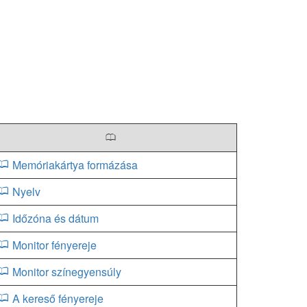
0
Memóriakártya formázása
Nyelv
Időzóna és dátum
Monitor fényereje
Monitor színegyensúly
A kereső fényereje