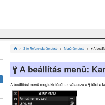
Z fc Referencia-útmutató
Menü útmutató
A beállí
B
A beállítás menü: Kam
B
A beállítási menü megtekintéséhez válassza a
fület a 
B