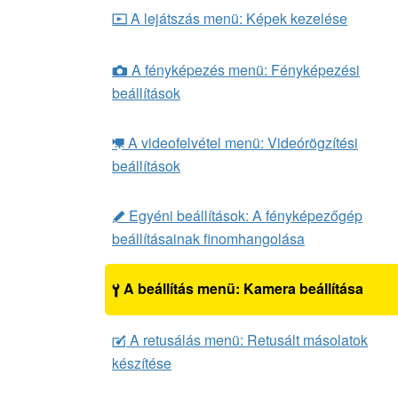
A lejátszás menü: Képek kezelése
D
A fényképezés menü: Fényképezési
C
beállítások
A videofelvétel menü: Videórögzítési
1
beállítások
Egyéni beállítások: A fényképezőgép
A
beállításainak finomhangolása
A beállítás menü: Kamera beállítása
B
A retusálás menü: Retusált másolatok
N
készítése