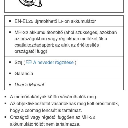
EN-EL25 újratölthető Li-ion akkumulátor
MH-32 akkumulátortöltő (ahol szükséges, azokban
az országokban vagy régiókban mellékeljük a
csatlakozóadaptert; az alak az értékesítés
országától függ)
Szíj (
A heveder rögzítése
)
Garancia
User’s Manual
A memóriakártyák külön vásárolhatók meg.
Az objektívkészletet vásárlóknak meg kell erősíteniük,
hogy a csomag lencsét is tartalmaz.
Országtól vagy régiótól függően az MH-32
akkumulátortöltőt nem tartalmazza.