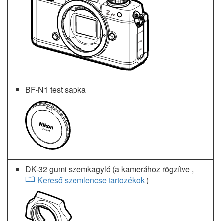
BF-N1 test sapka
DK-32 gumi szemkagyló (a kamerához rögzítve
,
Kereső szemlencse tartozékok
)