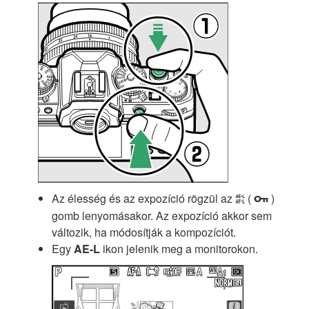
Az élesség és az expozíció rögzül az
(
)
A
g
gomb lenyomásakor. Az expozíció akkor sem
változik, ha módosítják a kompozíciót.
Egy
AE-L
ikon jelenik meg a monitorokon.