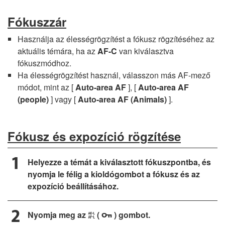
Fókuszzár
Használja az élességrögzítést a fókusz rögzítéséhez az
aktuális témára, ha az
AF-C
van kiválasztva
fókuszmódhoz.
Ha élességrögzítést használ, válasszon más AF-mező
módot, mint az [
Auto-area AF
], [
Auto-area AF
(people)
] vagy [
Auto-area AF (Animals)
].
Fókusz és expozíció rögzítése
Helyezze a témát a kiválasztott fókuszpontba, és
nyomja le félig a kioldógombot a fókusz és az
expozíció beállításához.
Nyomja meg az
(
) gombot.
A
g