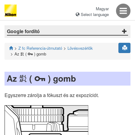
Magyar
Select language
Google fordító
Z fc Referencia-útmutató
Lövésvezérlők
Az
(
) gomb
A
g
Az
(
) gomb
A
g
Egyszerre zárolja a fókuszt és az expozíciót.