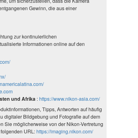
me, um sicherzustellen, dass die Kamera
r entgangenen Gewinn, die aus einer
tung zur kontinuierlichen
ualisierte Informationen online auf den
.com/
mx/
onamericalatina.com/
pe.com
sten und Afrika
:
https://www.nikon-asia.com/
uktinformationen, Tipps, Antworten auf häufig
u digitaler Bildgebung und Fotografie auf dem
en Sie möglicherweise von der Nikon-Vertretung
er folgenden URL:
https://imaging.nikon.com/