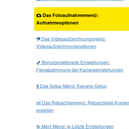
Das Fotoaufnahmemenü:
C
Aufnahmeoptionen
Das Videoaufzeichnungsmenü:
1
Videoaufzeichnungsoptionen
Benutzerdefinierte Einstellungen:
A
Feinabstimmung der Kameraeinstellungen
Das Setup-Menü: Kamera-Setup
B
Das Retuschiermenü: Retuschierte Kopie
N
erstellen
Mein Menü/
Letzte Einstellungen
m
O