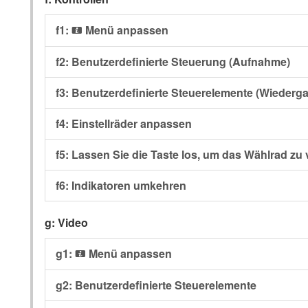
f1:
Menü anpassen
i
f2: Benutzerdefinierte Steuerung (Aufnahme)
f3: Benutzerdefinierte Steuerelemente (Wiederg
f4: Einstellräder anpassen
f5: Lassen Sie die Taste los, um das Wählrad z
f6: Indikatoren umkehren
g: Video
g1:
Menü anpassen
i
g2: Benutzerdefinierte Steuerelemente