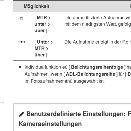
Möglichkeit
[
MTR >
Die unmodifizierte Aufnahme wi
H
unter >
mit dem niedrigsten Wert, gefol
über
]
[
Unter >
Die Aufnahme erfolgt in der Re
I
MTR >
über
]
Individualfunktion e6 [
Belichtungsreihenfolge
] h
Aufnahmen, wenn [
ADL-Belichtungsreihe
] für [
B
im Fotoaufnahmemenü ausgewählt ist.
Benutzerdefinierte Einstellungen:
A
Kameraeinstellungen