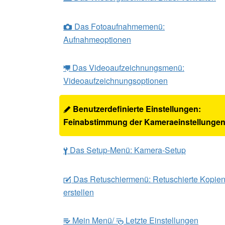
Das Fotoaufnahmemenü:
C
Aufnahmeoptionen
Das Videoaufzeichnungsmenü:
1
Videoaufzeichnungsoptionen
Benutzerdefinierte Einstellungen:
A
Feinabstimmung der Kameraeinstellunge
Das Setup-Menü: Kamera-Setup
B
Das Retuschiermenü: Retuschierte Kopie
N
erstellen
Mein Menü/
Letzte Einstellungen
m
O