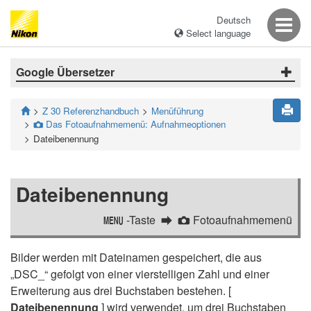
Deutsch
Select language
Google Übersetzer
Z 30 Referenzhandbuch
Menüführung
Das Fotoaufnahmemenü: Aufnahmeoptionen
C
Dateibenennung
Dateibenennung
-Taste
Fotoaufnahmemenü
G
C
Bilder werden mit Dateinamen gespeichert, die aus
„DSC_“ gefolgt von einer vierstelligen Zahl und einer
Erweiterung aus drei Buchstaben bestehen. [
Dateibenennung
] wird verwendet, um drei Buchstaben