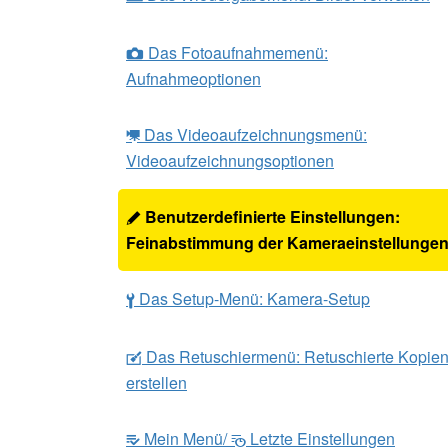
Das Fotoaufnahmemenü:
C
Aufnahmeoptionen
Das Videoaufzeichnungsmenü:
1
Videoaufzeichnungsoptionen
Benutzerdefinierte Einstellungen:
A
Feinabstimmung der Kameraeinstellunge
Das Setup-Menü: Kamera-Setup
B
Das Retuschiermenü: Retuschierte Kopie
N
erstellen
Mein Menü/
Letzte Einstellungen
m
O