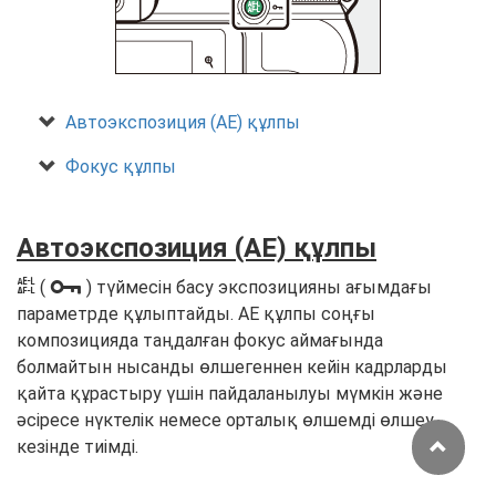
Автоэкспозиция (AE) құлпы
Фокус құлпы
Автоэкспозиция (AE) құлпы
A
L
(
) түймесін басу экспозицияны ағымдағы
параметрде құлыптайды. AE құлпы соңғы
композицияда таңдалған фокус аймағында
болмайтын нысанды өлшегеннен кейін кадрларды
қайта құрастыру үшін пайдаланылуы мүмкін және
әсіресе нүктелік немесе орталық өлшемді өлшеу
кезінде тиімді.