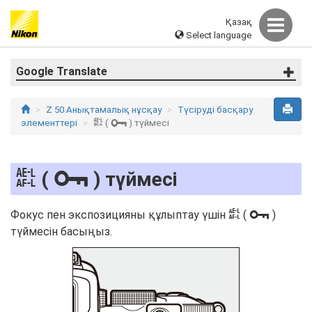
Қазақ
Select language
Google Translate
Z 50 Анықтамалық нұсқау
Түсіруді басқару
A
L
элементтері
(
) түймесі
A
L
(
) түймесі
A
L
Фокус пен экспозицияны құлыптау үшін
(
)
түймесін басыңыз.