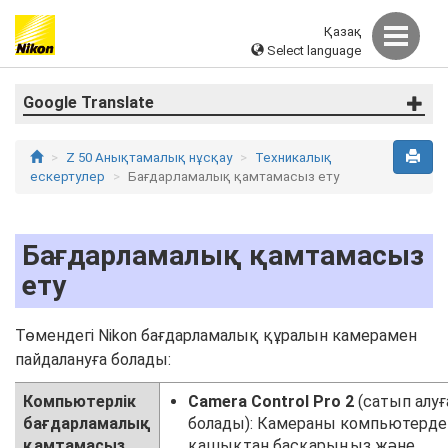
Қазақ
Select language
Google Translate
Z 50 Анықтамалық нұсқау
Техникалық
ескертулер
Бағдарламалық қамтамасыз ету
Бағдарламалық қамтамасыз
ету
Төмендегі Nikon бағдарламалық құралын камерамен
пайдалануға болады:
Компьютерлік
Camera Control Pro 2
(сатып алуғ
бағдарламалық
болады): Камераны компьютерде
қамтамасыз
қашықтан басқарыңыз және