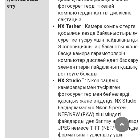
ету
фотосуреттерді тікелей
компьютердің қатты дискісіне
сақтаңыз.
NX Tether
: Камера компьютерге
қосылған кезде байланыстырылғ
суретке түсіру үшін пайдаланыңы
Экспозицияны, ақ балансты және
басқа камера параметрлерін
компьютер дисплейіндегі басқар
элементтерін пайдаланып қашық
реттеуге болады.
*
NX Studio
: Nikon сандық
камераларымен түсірілген
фотосуреттер мен бейнелерді
қараңыз және өңдеңіз. NX Studio
бағдарламасын Nikon бірегей
NEF/NRW (RAW) пішіміндегі
файлдарды дәл баптау және ола
JPEG немесе TIFF (NEF/RAW өңде
форматына түрлендіру үшін